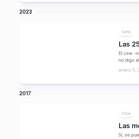
2023
Cine
Las 25
El cine -
no digo e
enero 5, 
2017
Cine
Las me
Sí, se pu