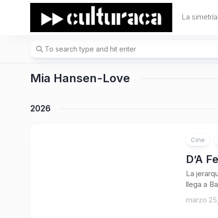
Skip
to
La simetría
content
Mia Hansen-Love
2026
Cine
D’A Fe
La jerarq
llega a Ba
marzo 25