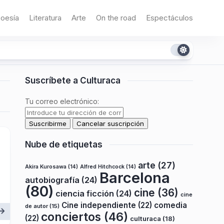
oesía
Literatura
Arte
On the road
Espectáculos
Suscríbete a Culturaca
Tu correo electrónico:
Nube de etiquetas
arte
(27)
Akira Kurosawa
(14)
Alfred Hitchcock
(14)
Barcelona
autobiografía
(24)
(80)
cine
(36)
ciencia ficción
(24)
cine
Cine independiente
(22)
comedia
de autor
(15)
conciertos
(46)
(22)
culturaca
(18)