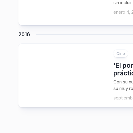
sin inclu
enero 4, 
2016
Cine
‘El po
prácti
Con su nu
su muy ro
septiemb