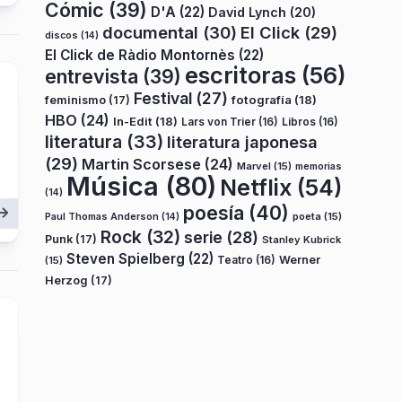
Cómic
(39)
D'A
(22)
David Lynch
(20)
documental
(30)
El Click
(29)
discos
(14)
El Click de Ràdio Montornès
(22)
escritoras
(56)
entrevista
(39)
Festival
(27)
fotografía
(18)
feminismo
(17)
HBO
(24)
In-Edit
(18)
Lars von Trier
(16)
Libros
(16)
literatura
(33)
literatura japonesa
(29)
Martin Scorsese
(24)
Marvel
(15)
memorias
Música
(80)
Netflix
(54)
(14)
poesía
(40)
poeta
(15)
Paul Thomas Anderson
(14)
Rock
(32)
serie
(28)
Punk
(17)
Stanley Kubrick
Steven Spielberg
(22)
Teatro
(16)
Werner
(15)
Herzog
(17)