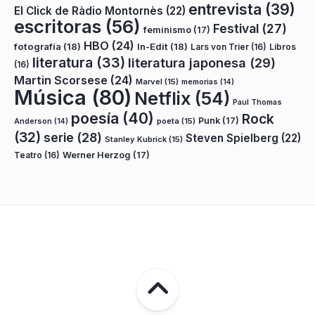
entrevista
(39)
El Click de Ràdio Montornès
(22)
escritoras
(56)
Festival
(27)
feminismo
(17)
HBO
(24)
fotografía
(18)
In-Edit
(18)
Lars von Trier
(16)
Libros
literatura
(33)
literatura japonesa
(29)
(16)
Martin Scorsese
(24)
Marvel
(15)
memorias
(14)
Música
(80)
Netflix
(54)
Paul Thomas
poesía
(40)
Rock
Punk
(17)
poeta
(15)
Anderson
(14)
(32)
serie
(28)
Steven Spielberg
(22)
Stanley Kubrick
(15)
Teatro
(16)
Werner Herzog
(17)