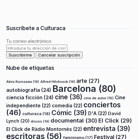
Suscríbete a Culturaca
Tu correo electrónico:
Nube de etiquetas
arte
(27)
Akira Kurosawa
(14)
Alfred Hitchcock
(14)
Barcelona
(80)
autobiografía
(24)
cine
(36)
ciencia ficción
(24)
Cine
cine de autor
(15)
conciertos
independiente
(22)
comedia
(22)
(46)
Cómic
(39)
D'A
(22)
David
culturaca
(18)
documental
(30)
El Click
(29)
Lynch
(20)
discos
(14)
entrevista
(39)
El Click de Ràdio Montornès
(22)
escritoras
(56)
Festival
(27)
feminismo
(17)