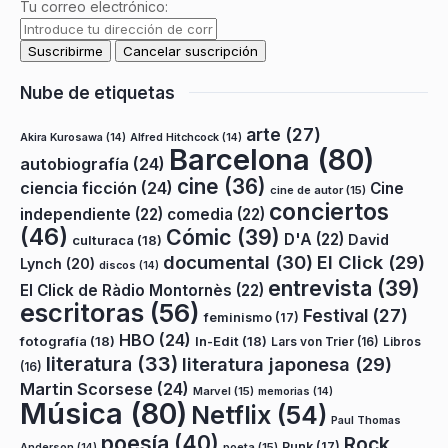
Tu correo electrónico:
Nube de etiquetas
arte
(27)
Akira Kurosawa
(14)
Alfred Hitchcock
(14)
Barcelona
(80)
autobiografía
(24)
cine
(36)
ciencia ficción
(24)
Cine
cine de autor
(15)
conciertos
independiente
(22)
comedia
(22)
(46)
Cómic
(39)
D'A
(22)
David
culturaca
(18)
documental
(30)
El Click
(29)
Lynch
(20)
discos
(14)
entrevista
(39)
El Click de Ràdio Montornès
(22)
escritoras
(56)
Festival
(27)
feminismo
(17)
HBO
(24)
fotografía
(18)
In-Edit
(18)
Lars von Trier
(16)
Libros
literatura
(33)
literatura japonesa
(29)
(16)
Martin Scorsese
(24)
Marvel
(15)
memorias
(14)
Música
(80)
Netflix
(54)
Paul Thomas
poesía
(40)
Rock
Punk
(17)
poeta
(15)
Anderson
(14)