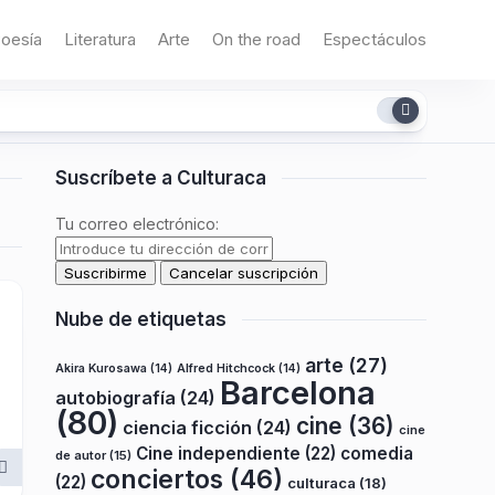
oesía
Literatura
Arte
On the road
Espectáculos
Suscríbete a Culturaca
Tu correo electrónico:
Nube de etiquetas
arte
(27)
Akira Kurosawa
(14)
Alfred Hitchcock
(14)
Barcelona
autobiografía
(24)
(80)
cine
(36)
ciencia ficción
(24)
cine
Cine independiente
(22)
comedia
de autor
(15)
conciertos
(46)
(22)
culturaca
(18)