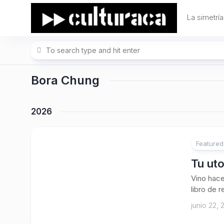
Skip
to
La simetría
content
Bora Chung
2026
Featured
1
Tu uto
Vino hace
libro de r
junio 22,