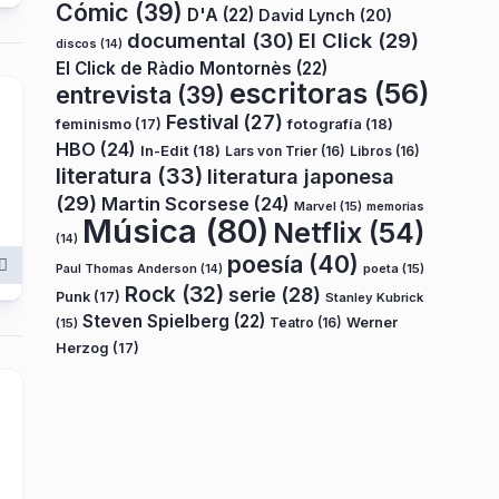
Cómic
(39)
D'A
(22)
David Lynch
(20)
documental
(30)
El Click
(29)
discos
(14)
El Click de Ràdio Montornès
(22)
escritoras
(56)
entrevista
(39)
Festival
(27)
fotografía
(18)
feminismo
(17)
HBO
(24)
In-Edit
(18)
Lars von Trier
(16)
Libros
(16)
literatura
(33)
literatura japonesa
(29)
Martin Scorsese
(24)
Marvel
(15)
memorias
Música
(80)
Netflix
(54)
(14)
poesía
(40)
poeta
(15)
Paul Thomas Anderson
(14)
Rock
(32)
serie
(28)
Punk
(17)
Stanley Kubrick
Steven Spielberg
(22)
Teatro
(16)
Werner
(15)
Herzog
(17)