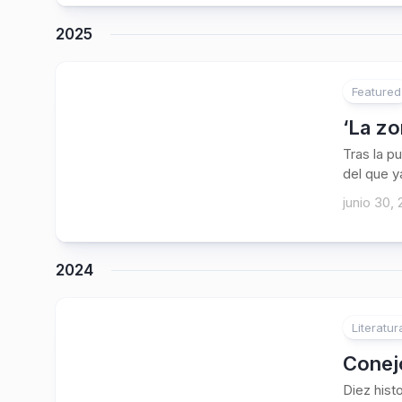
2025
Featured
‘La zo
Tras la p
del que ya
junio 30,
2024
Literatur
1
Conej
Diez hist