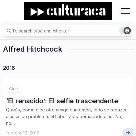
Skip
to
content
Alfred Hitchcock
2016
Cine
‘El renacido’: El selfie trascendente
Quizás, como dice otro amigo cuarentón, todo se reduzca
a un único problema: el haber visto demasiado cine. No,
no...
febrero 19, 2016