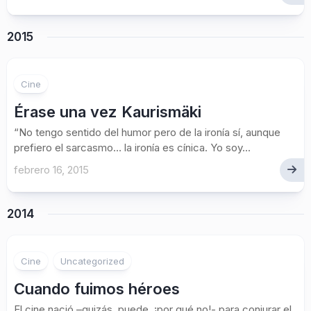
2015
Cine
Érase una vez Kaurismäki
“No tengo sentido del humor pero de la ironía sí, aunque
prefiero el sarcasmo… la ironía es cínica. Yo soy...
febrero 16, 2015
2014
Cine
Uncategorized
Cuando fuimos héroes
El cine nació –quizás, puede, ¡por qué no!- para conjurar el