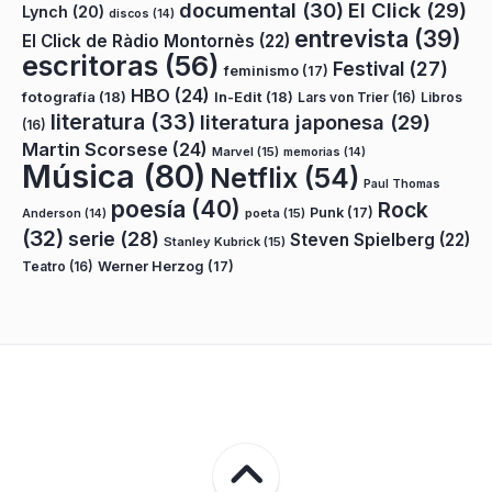
documental
(30)
El Click
(29)
Lynch
(20)
discos
(14)
entrevista
(39)
El Click de Ràdio Montornès
(22)
escritoras
(56)
Festival
(27)
feminismo
(17)
HBO
(24)
fotografía
(18)
In-Edit
(18)
Lars von Trier
(16)
Libros
literatura
(33)
literatura japonesa
(29)
(16)
Martin Scorsese
(24)
Marvel
(15)
memorias
(14)
Música
(80)
Netflix
(54)
Paul Thomas
poesía
(40)
Rock
Punk
(17)
poeta
(15)
Anderson
(14)
(32)
serie
(28)
Steven Spielberg
(22)
Stanley Kubrick
(15)
Teatro
(16)
Werner Herzog
(17)