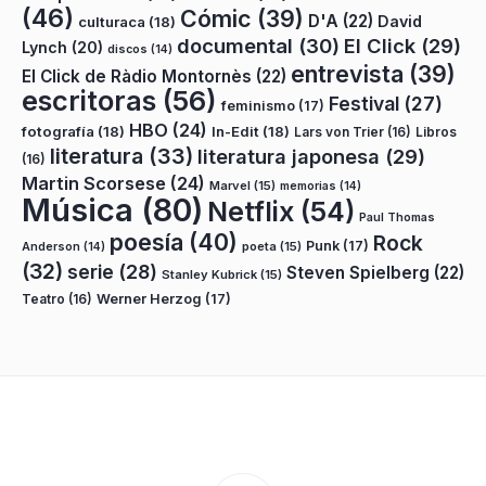
(46)
Cómic
(39)
D'A
(22)
David
culturaca
(18)
documental
(30)
El Click
(29)
Lynch
(20)
discos
(14)
entrevista
(39)
El Click de Ràdio Montornès
(22)
escritoras
(56)
Festival
(27)
feminismo
(17)
HBO
(24)
fotografía
(18)
In-Edit
(18)
Lars von Trier
(16)
Libros
literatura
(33)
literatura japonesa
(29)
(16)
Martin Scorsese
(24)
Marvel
(15)
memorias
(14)
Música
(80)
Netflix
(54)
Paul Thomas
poesía
(40)
Rock
Punk
(17)
poeta
(15)
Anderson
(14)
(32)
serie
(28)
Steven Spielberg
(22)
Stanley Kubrick
(15)
Teatro
(16)
Werner Herzog
(17)