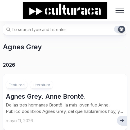
Skip
to
content
Agnes Grey
2026
Featured
Literatura
Agnes Grey. Anne Brontë.
De las tres hermanas Brontë, la más joven fue Anne.
Publicó dos libros Agnes Grey, del que hablaremos hoy, y...
mayo 11, 2026