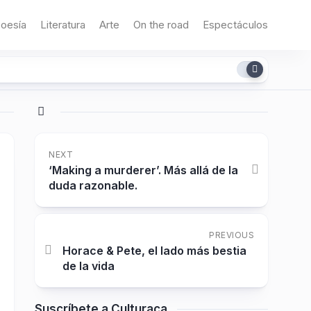
oesía
Literatura
Arte
On the road
Espectáculos
NEXT
‘Making a murderer’. Más allá de la
duda razonable.
PREVIOUS
Horace & Pete, el lado más bestia
de la vida
Suscríbete a Culturaca