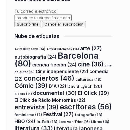
Tu correo electrónico:
Nube de etiquetas
arte
(27)
Akira Kurosawa
(14)
Alfred Hitchcock
(14)
Barcelona
autobiografía
(24)
(80)
cine
(36)
ciencia ficción
(24)
cine
Cine independiente
(22)
comedia
de autor
(15)
conciertos
(46)
(22)
culturaca
(18)
Cómic
(39)
D'A
(22)
David Lynch
(20)
documental
(30)
El Click
(29)
discos
(14)
El Click de Ràdio Montornès
(22)
escritoras
(56)
entrevista
(39)
Festival
(27)
fotografía
(18)
feminismo
(17)
HBO
(24)
In-Edit
(18)
Lars von Trier
(16)
Libros
(16)
literatura
(33)
literatura japonesa