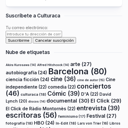
Suscríbete a Culturaca
Tu correo electrónico:
Nube de etiquetas
arte
(27)
Akira Kurosawa
(14)
Alfred Hitchcock
(14)
Barcelona
(80)
autobiografía
(24)
cine
(36)
ciencia ficción
(24)
Cine
cine de autor
(15)
conciertos
independiente
(22)
comedia
(22)
(46)
Cómic
(39)
D'A
(22)
David
culturaca
(18)
documental
(30)
El Click
(29)
Lynch
(20)
discos
(14)
entrevista
(39)
El Click de Ràdio Montornès
(22)
escritoras
(56)
Festival
(27)
feminismo
(17)
HBO
(24)
fotografía
(18)
In-Edit
(18)
Lars von Trier
(16)
Libros