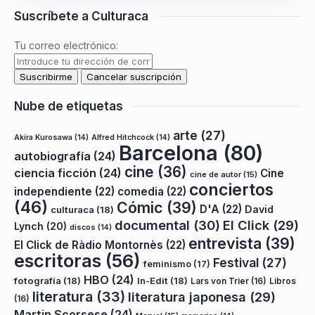
Suscríbete a Culturaca
Tu correo electrónico:
Nube de etiquetas
arte
(27)
Akira Kurosawa
(14)
Alfred Hitchcock
(14)
Barcelona
(80)
autobiografía
(24)
cine
(36)
ciencia ficción
(24)
Cine
cine de autor
(15)
conciertos
independiente
(22)
comedia
(22)
(46)
Cómic
(39)
D'A
(22)
David
culturaca
(18)
documental
(30)
El Click
(29)
Lynch
(20)
discos
(14)
entrevista
(39)
El Click de Ràdio Montornès
(22)
escritoras
(56)
Festival
(27)
feminismo
(17)
HBO
(24)
fotografía
(18)
In-Edit
(18)
Lars von Trier
(16)
Libros
literatura
(33)
literatura japonesa
(29)
(16)
Martin Scorsese
(24)