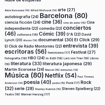
arte
(27)
Akira Kurosawa
(14)
Alfred Hitchcock
(14)
Barcelona
(80)
autobiografía
(24)
cine
(36)
ciencia ficción
(24)
Cine
cine de autor
(15)
conciertos
independiente
(22)
comedia
(22)
(46)
Cómic
(39)
D'A
(22)
David
culturaca
(18)
documental
(30)
El Click
(29)
Lynch
(20)
discos
(14)
entrevista
(39)
El Click de Ràdio Montornès
(22)
escritoras
(56)
Festival
(27)
feminismo
(17)
HBO
(24)
fotografía
(18)
In-Edit
(18)
Lars von Trier
(16)
Libros
literatura
(33)
literatura japonesa
(29)
(16)
Martin Scorsese
(24)
Marvel
(15)
memorias
(14)
Música
(80)
Netflix
(54)
Paul Thomas
poesía
(40)
Rock
Punk
(17)
poeta
(15)
Anderson
(14)
(32)
serie
(28)
Steven Spielberg
(22)
Stanley Kubrick
(15)
Teatro
(16)
Werner Herzog
(17)