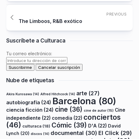
PREVIOUS
The Limboos, R&B exótico
Suscríbete a Culturaca
Tu correo electrónico:
Nube de etiquetas
arte
(27)
Akira Kurosawa
(14)
Alfred Hitchcock
(14)
Barcelona
(80)
autobiografía
(24)
cine
(36)
ciencia ficción
(24)
Cine
cine de autor
(15)
conciertos
independiente
(22)
comedia
(22)
(46)
Cómic
(39)
D'A
(22)
David
culturaca
(18)
documental
(30)
El Click
(29)
Lynch
(20)
discos
(14)