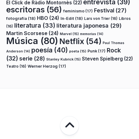
entrevista
(39)
El Click de Ràdio Montornès
(22)
escritoras
(56)
Festival
(27)
feminismo
(17)
HBO
(24)
fotografía
(18)
In-Edit
(18)
Lars von Trier
(16)
Libros
literatura
(33)
literatura japonesa
(29)
(16)
Martin Scorsese
(24)
Marvel
(15)
memorias
(14)
Música
(80)
Netflix
(54)
Paul Thomas
poesía
(40)
Rock
Punk
(17)
poeta
(15)
Anderson
(14)
(32)
serie
(28)
Steven Spielberg
(22)
Stanley Kubrick
(15)
Teatro
(16)
Werner Herzog
(17)