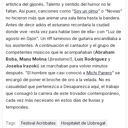
artística del gijonés. Talento y sentido del humor no le
faltan. Así pues, canciones como “
Soy un olmo
” o “Novias”
no hicieron más que animar una sala llena hasta la bandera.
Antes de decir adiós el asturiano recordaría la ciudad
donde vive –esta vez para hablar bien de ella– con “Luz de
agosto en Gijón”. Un riff luminoso de guitarra encandilaba a
los asistentes. A continuación el cantautor y el grupo de
competentes músicos que le acompañaban (
Abraham
Boba, Manu Molina
(¡bravísimo!),
Luis Rodríguez
y
Joseba Irazoki
) se marchaban para volver minutos
después. “El hombre que casi conoció a
Michi Panero
” se
encargó de poner el broche de oro a la velada. No es
casualidad que pertenezca a
Desaparezca aquí
, el trabajo
que consagró la carrera de este trovador contemporáneo,
cada vez más necesario en estos días de lluvias y
temporales.
Tags:
Festival Acròbates
Hospitalet de Llobregat