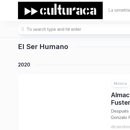
Skip
to
La simetría
content
El Ser Humano
2020
Música
Almac
Fuste
Después d
Gonzalo F
diciembre