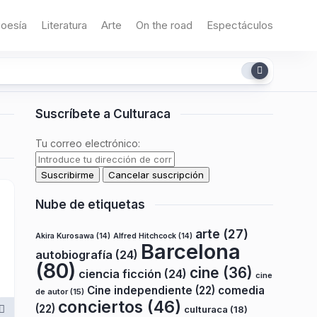
oesía
Literatura
Arte
On the road
Espectáculos
Suscríbete a Culturaca
Tu correo electrónico:
Nube de etiquetas
arte
(27)
Akira Kurosawa
(14)
Alfred Hitchcock
(14)
Barcelona
autobiografía
(24)
(80)
cine
(36)
ciencia ficción
(24)
cine
Cine independiente
(22)
comedia
de autor
(15)
conciertos
(46)
(22)
culturaca
(18)