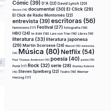
Cómic
(39)
D'A
(22)
David Lynch
(20)
documental
(30)
El Click
(29)
discos
(14)
El Click de Ràdio Montornès
(22)
escritoras
(56)
entrevista
(39)
Festival
(27)
fotografía
(18)
feminismo
(17)
HBO
(24)
In-Edit
(18)
Lars von Trier
(16)
Libros
(16)
literatura
(33)
literatura japonesa
(29)
Martin Scorsese
(24)
Marvel
(15)
memorias
Música
(80)
Netflix
(54)
(14)
poesía
(40)
poeta
(15)
Paul Thomas Anderson
(14)
Rock
(32)
serie
(28)
Punk
(17)
Stanley Kubrick
Steven Spielberg
(22)
Teatro
(16)
Werner
(15)
Herzog
(17)