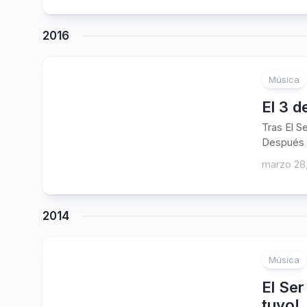
2016
Música
2
El 3 
Tras El S
Después de
marzo 28
2014
Música
El Se
tuyo!