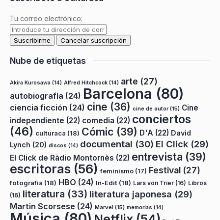
Tu correo electrónico:
Nube de etiquetas
arte
(27)
Akira Kurosawa
(14)
Alfred Hitchcock
(14)
Barcelona
(80)
autobiografía
(24)
cine
(36)
ciencia ficción
(24)
Cine
cine de autor
(15)
conciertos
independiente
(22)
comedia
(22)
(46)
Cómic
(39)
D'A
(22)
David
culturaca
(18)
documental
(30)
El Click
(29)
Lynch
(20)
discos
(14)
entrevista
(39)
El Click de Ràdio Montornès
(22)
escritoras
(56)
Festival
(27)
feminismo
(17)
HBO
(24)
fotografía
(18)
In-Edit
(18)
Lars von Trier
(16)
Libros
literatura
(33)
literatura japonesa
(29)
(16)
Martin Scorsese
(24)
Marvel
(15)
memorias
(14)
Música
(80)
Netflix
(54)