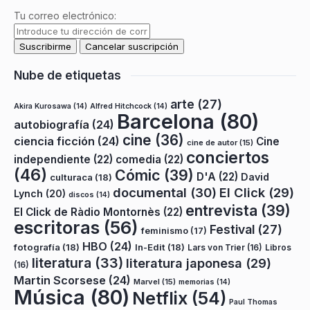
Tu correo electrónico:
Nube de etiquetas
arte
(27)
Akira Kurosawa
(14)
Alfred Hitchcock
(14)
Barcelona
(80)
autobiografía
(24)
cine
(36)
ciencia ficción
(24)
Cine
cine de autor
(15)
conciertos
independiente
(22)
comedia
(22)
(46)
Cómic
(39)
D'A
(22)
David
culturaca
(18)
documental
(30)
El Click
(29)
Lynch
(20)
discos
(14)
entrevista
(39)
El Click de Ràdio Montornès
(22)
escritoras
(56)
Festival
(27)
feminismo
(17)
HBO
(24)
fotografía
(18)
In-Edit
(18)
Lars von Trier
(16)
Libros
literatura
(33)
literatura japonesa
(29)
(16)
Martin Scorsese
(24)
Marvel
(15)
memorias
(14)
Música
(80)
Netflix
(54)
Paul Thomas