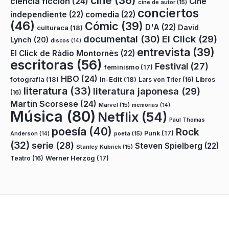
cine
(36)
ciencia ficción
(24)
Cine
cine de autor
(15)
conciertos
independiente
(22)
comedia
(22)
(46)
Cómic
(39)
D'A
(22)
David
culturaca
(18)
documental
(30)
El Click
(29)
Lynch
(20)
discos
(14)
entrevista
(39)
El Click de Ràdio Montornès
(22)
escritoras
(56)
Festival
(27)
feminismo
(17)
HBO
(24)
fotografía
(18)
In-Edit
(18)
Lars von Trier
(16)
Libros
literatura
(33)
literatura japonesa
(29)
(16)
Martin Scorsese
(24)
Marvel
(15)
memorias
(14)
Música
(80)
Netflix
(54)
Paul Thomas
poesía
(40)
Rock
Punk
(17)
poeta
(15)
Anderson
(14)
(32)
serie
(28)
Steven Spielberg
(22)
Stanley Kubrick
(15)
Teatro
(16)
Werner Herzog
(17)