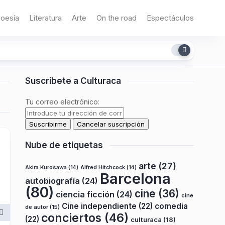
oesía
Literatura
Arte
On the road
Espectáculos
Suscríbete a Culturaca
Tu correo electrónico:
Nube de etiquetas
arte
(27)
Akira Kurosawa
(14)
Alfred Hitchcock
(14)
Barcelona
autobiografía
(24)
(80)
cine
(36)
ciencia ficción
(24)
cine
Cine independiente
(22)
comedia
de autor
(15)
conciertos
(46)
(22)
culturaca
(18)