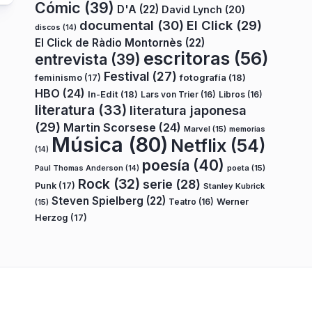
Cómic
(39)
D'A
(22)
David Lynch
(20)
documental
(30)
El Click
(29)
discos
(14)
El Click de Ràdio Montornès
(22)
escritoras
(56)
entrevista
(39)
Festival
(27)
fotografía
(18)
feminismo
(17)
HBO
(24)
In-Edit
(18)
Lars von Trier
(16)
Libros
(16)
literatura
(33)
literatura japonesa
(29)
Martin Scorsese
(24)
Marvel
(15)
memorias
Música
(80)
Netflix
(54)
(14)
poesía
(40)
poeta
(15)
Paul Thomas Anderson
(14)
Rock
(32)
serie
(28)
Punk
(17)
Stanley Kubrick
Steven Spielberg
(22)
Teatro
(16)
Werner
(15)
Herzog
(17)