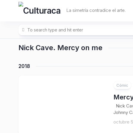
Skip
to
La simetría contradice el arte.
content
Nick Cave. Mercy on me
2018
Cómic
Mercy
Nick Cave
Johnny Ca
octubre 5