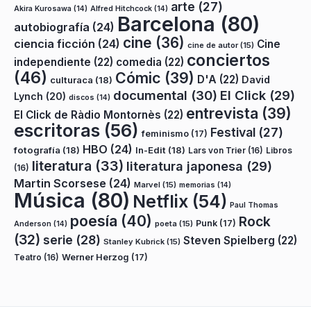
arte
(27)
Akira Kurosawa
(14)
Alfred Hitchcock
(14)
Barcelona
(80)
autobiografía
(24)
cine
(36)
ciencia ficción
(24)
Cine
cine de autor
(15)
conciertos
independiente
(22)
comedia
(22)
(46)
Cómic
(39)
D'A
(22)
David
culturaca
(18)
documental
(30)
El Click
(29)
Lynch
(20)
discos
(14)
entrevista
(39)
El Click de Ràdio Montornès
(22)
escritoras
(56)
Festival
(27)
feminismo
(17)
HBO
(24)
fotografía
(18)
In-Edit
(18)
Lars von Trier
(16)
Libros
literatura
(33)
literatura japonesa
(29)
(16)
Martin Scorsese
(24)
Marvel
(15)
memorias
(14)
Música
(80)
Netflix
(54)
Paul Thomas
poesía
(40)
Rock
Punk
(17)
poeta
(15)
Anderson
(14)
(32)
serie
(28)
Steven Spielberg
(22)
Stanley Kubrick
(15)
Teatro
(16)
Werner Herzog
(17)