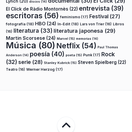
documental
(30)
El Click
(29)
Lynch
(20)
discos
(14)
entrevista
(39)
El Click de Ràdio Montornès
(22)
escritoras
(56)
Festival
(27)
feminismo
(17)
HBO
(24)
fotografía
(18)
In-Edit
(18)
Lars von Trier
(16)
Libros
literatura
(33)
literatura japonesa
(29)
(16)
Martin Scorsese
(24)
Marvel
(15)
memorias
(14)
Música
(80)
Netflix
(54)
Paul Thomas
poesía
(40)
Rock
Punk
(17)
poeta
(15)
Anderson
(14)
(32)
serie
(28)
Steven Spielberg
(22)
Stanley Kubrick
(15)
Teatro
(16)
Werner Herzog
(17)