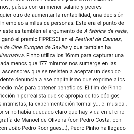
anos, países con un menor salario y peores
uier otro de aumentar la rentabilidad, una decisión
in empleo a miles de personas. Este era el punto de
y este es también el argumento de
A fábrica de nada
,
 ganó el premio FIPRESCI en el
Festival de Cannes
,
al de Cine Europeo de Sevilla
y que también ha
Alternativa
. Pinho utiliza los 16mm para capturar una
 nada menos que 177 minutos nos sumerge en las
e ascensores que se resisten a aceptar un despido
ndente denuncia a ese capitalismo que exprime a los
edio más para obtener beneficios. El film de Pinho
ficción hiperrealista que se apropia de los códigos
 intimistas, la experimentación formal y… el musical.
por si no había quedado claro que hay vida en el cine
grafía de Manoel de Oliveira (con Pedro Costa, con
on João Pedro Rodrigues…), Pedro Pinho ha llegado