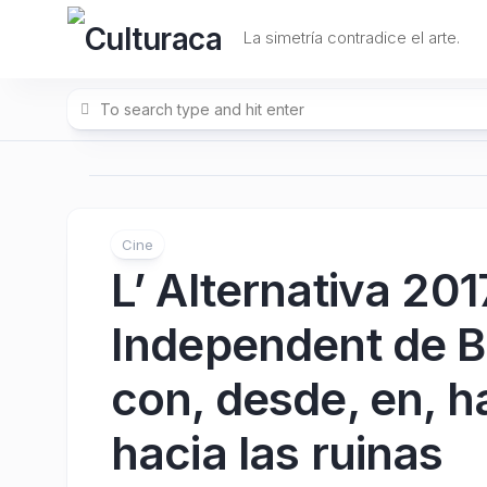
Skip
to
La simetría contradice el arte.
content
Cine
L’ Alternativa 20
Independent de Ba
con, desde, en, ha
hacia las ruinas