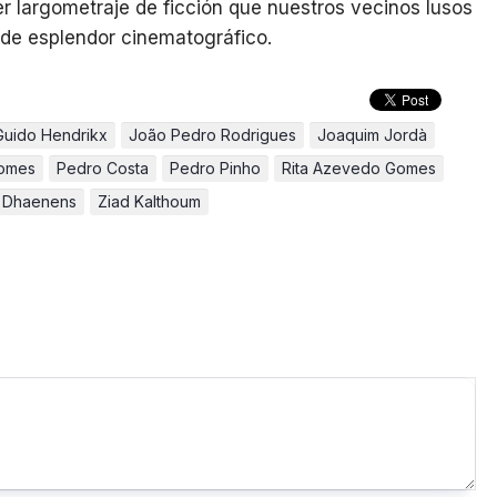
r largometraje de ficción que nuestros vecinos lusos
de esplendor cinematográfico.
Guido Hendrikx
João Pedro Rodrigues
Joaquim Jordà
Gomes
Pedro Costa
Pedro Pinho
Rita Azevedo Gomes
n Dhaenens
Ziad Kalthoum