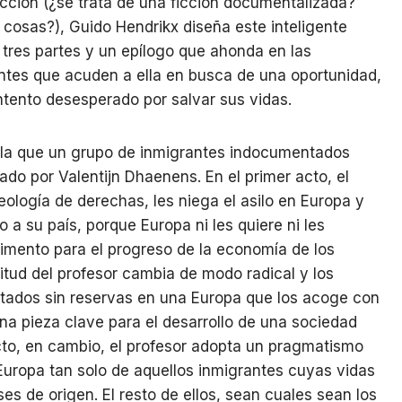
icción (¿se trata de una ficción documentalizada?
osas?), Guido Hendrikx diseña este inteligente
 tres partes y un epílogo que ahonda en las
antes que acuden a ella en busca de una oportunidad,
ntento desesperado por salvar sus vidas.
n la que un grupo de inmigrantes indocumentados
ado por Valentijn Dhaenens. En el primer acto, el
eología de derechas, les niega el asilo en Europa y
a su país, porque Europa ni les quiere ni les
imento para el progreso de la economía de los
itud del profesor cambia de modo radical y los
ptados sin reservas en una Europa que los acoge con
una pieza clave para el desarrollo de una sociedad
acto, en cambio, el profesor adopta un pragmatismo
Europa tan solo de aquellos inmigrantes cuyas vidas
ses de origen. El resto de ellos, sean cuales sean los