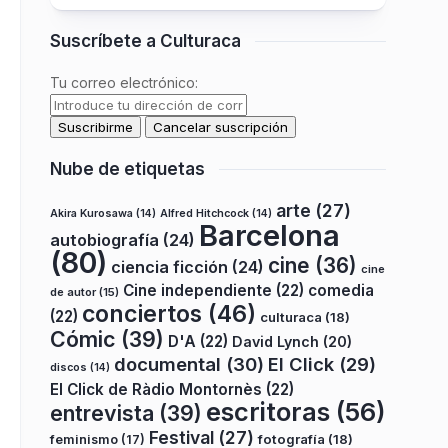
Suscríbete a Culturaca
Tu correo electrónico:
Nube de etiquetas
arte
(27)
Akira Kurosawa
(14)
Alfred Hitchcock
(14)
Barcelona
autobiografía
(24)
(80)
cine
(36)
ciencia ficción
(24)
cine
Cine independiente
(22)
comedia
de autor
(15)
conciertos
(46)
(22)
culturaca
(18)
Cómic
(39)
D'A
(22)
David Lynch
(20)
documental
(30)
El Click
(29)
discos
(14)
El Click de Ràdio Montornès
(22)
escritoras
(56)
entrevista
(39)
Festival
(27)
fotografía
(18)
feminismo
(17)