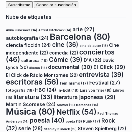
Nube de etiquetas
arte
(27)
Akira Kurosawa
(14)
Alfred Hitchcock
(14)
Barcelona
(80)
autobiografía
(24)
cine
(36)
ciencia ficción
(24)
Cine
cine de autor
(15)
conciertos
independiente
(22)
comedia
(22)
(46)
Cómic
(39)
D'A
(22)
David
culturaca
(18)
documental
(30)
El Click
(29)
Lynch
(20)
discos
(14)
entrevista
(39)
El Click de Ràdio Montornès
(22)
escritoras
(56)
Festival
(27)
feminismo
(17)
HBO
(24)
fotografía
(18)
In-Edit
(18)
Lars von Trier
(16)
Libros
literatura
(33)
literatura japonesa
(29)
(16)
Martin Scorsese
(24)
Marvel
(15)
memorias
(14)
Música
(80)
Netflix
(54)
Paul Thomas
poesía
(40)
Rock
Punk
(17)
poeta
(15)
Anderson
(14)
(32)
serie
(28)
Steven Spielberg
(22)
Stanley Kubrick
(15)