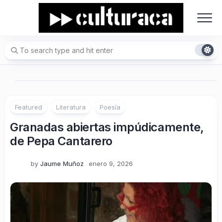
Skip
to
content
Featured
Literatura
Poesía
Granadas abiertas impúdicamente,
de Pepa Cantarero
by
Jaume Muñoz
enero 9, 2026