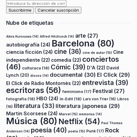
Nube de etiquetas
arte
(27)
Akira Kurosawa
(14)
Alfred Hitchcock
(14)
Barcelona
(80)
autobiografía
(24)
cine
(36)
ciencia ficción
(24)
Cine
cine de autor
(15)
conciertos
independiente
(22)
comedia
(22)
(46)
Cómic
(39)
D'A
(22)
David
culturaca
(18)
documental
(30)
El Click
(29)
Lynch
(20)
discos
(14)
entrevista
(39)
El Click de Ràdio Montornès
(22)
escritoras
(56)
Festival
(27)
feminismo
(17)
HBO
(24)
fotografía
(18)
In-Edit
(18)
Lars von Trier
(16)
Libros
literatura
(33)
literatura japonesa
(29)
(16)
Martin Scorsese
(24)
Marvel
(15)
memorias
(14)
Música
(80)
Netflix
(54)
Paul Thomas
poesía
(40)
Rock
Punk
(17)
poeta
(15)
Anderson
(14)