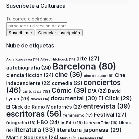
Suscríbete a Culturaca
Tu correo electrónico:
Nube de etiquetas
arte
(27)
Akira Kurosawa
(14)
Alfred Hitchcock
(14)
Barcelona
(80)
autobiografía
(24)
cine
(36)
ciencia ficción
(24)
Cine
cine de autor
(15)
conciertos
independiente
(22)
comedia
(22)
(46)
Cómic
(39)
D'A
(22)
David
culturaca
(18)
documental
(30)
El Click
(29)
Lynch
(20)
discos
(14)
entrevista
(39)
El Click de Ràdio Montornès
(22)
escritoras
(56)
Festival
(27)
feminismo
(17)
HBO
(24)
fotografía
(18)
In-Edit
(18)
Lars von Trier
(16)
Libros
literatura
(33)
literatura japonesa
(29)
(16)
Martin Scorsese
(24)
Marvel
(15)
memorias
(14)