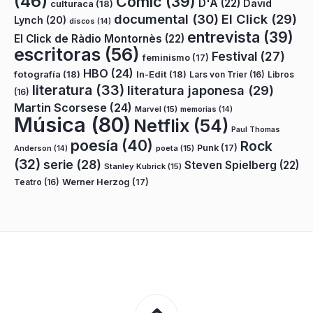
(46)
Cómic
(39)
D'A
(22)
David
culturaca
(18)
documental
(30)
El Click
(29)
Lynch
(20)
discos
(14)
entrevista
(39)
El Click de Ràdio Montornès
(22)
escritoras
(56)
Festival
(27)
feminismo
(17)
HBO
(24)
fotografía
(18)
In-Edit
(18)
Lars von Trier
(16)
Libros
literatura
(33)
literatura japonesa
(29)
(16)
Martin Scorsese
(24)
Marvel
(15)
memorias
(14)
Música
(80)
Netflix
(54)
Paul Thomas
poesía
(40)
Rock
Punk
(17)
poeta
(15)
Anderson
(14)
(32)
serie
(28)
Steven Spielberg
(22)
Stanley Kubrick
(15)
Teatro
(16)
Werner Herzog
(17)