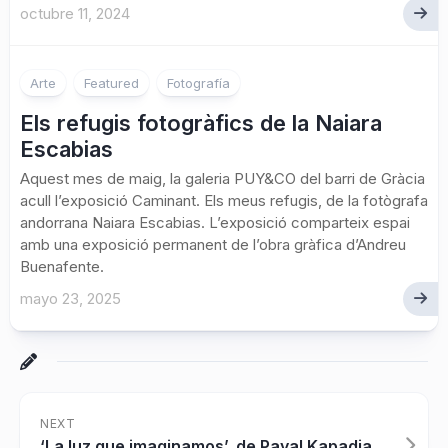
octubre 11, 2024
Arte
Featured
Fotografía
Els refugis fotogràfics de la Naiara
Escabias
Aquest mes de maig, la galeria PUY&CO del barri de Gràcia
acull l’exposició Caminant. Els meus refugis, de la fotògrafa
andorrana Naiara Escabias. L’exposició comparteix espai
amb una exposició permanent de l’obra gràfica d’Andreu
Buenafente.
mayo 23, 2025
NEXT
‘La luz que imaginamos’, de Payal Kapadia.