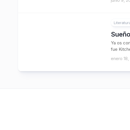
junio 9, 2
Literatur
Sueño
Ya os com
fue Kitch
enero 18,