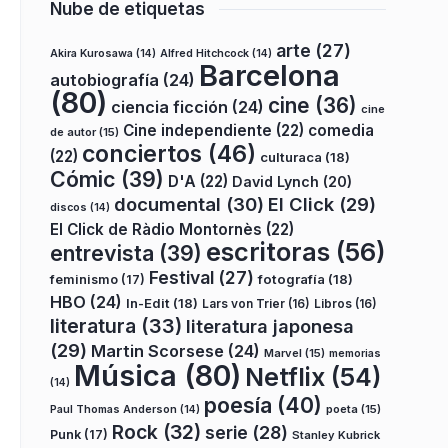
Nube de etiquetas
arte
(27)
Akira Kurosawa
(14)
Alfred Hitchcock
(14)
Barcelona
autobiografía
(24)
(80)
cine
(36)
ciencia ficción
(24)
cine
Cine independiente
(22)
comedia
de autor
(15)
conciertos
(46)
(22)
culturaca
(18)
Cómic
(39)
D'A
(22)
David Lynch
(20)
documental
(30)
El Click
(29)
discos
(14)
El Click de Ràdio Montornès
(22)
escritoras
(56)
entrevista
(39)
Festival
(27)
fotografía
(18)
feminismo
(17)
HBO
(24)
In-Edit
(18)
Lars von Trier
(16)
Libros
(16)
literatura
(33)
literatura japonesa
(29)
Martin Scorsese
(24)
Marvel
(15)
memorias
Música
(80)
Netflix
(54)
(14)
poesía
(40)
poeta
(15)
Paul Thomas Anderson
(14)
Rock
(32)
serie
(28)
Punk
(17)
Stanley Kubrick