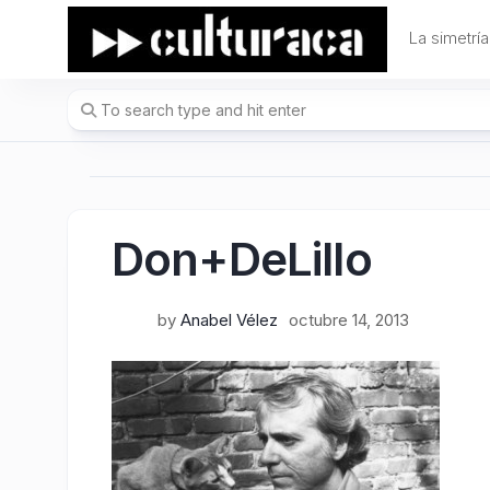
Skip
to
La simetría
content
Don+DeLillo
by
Anabel Vélez
octubre 14, 2013