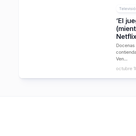
Televisi
‘El ju
(mient
Netfli
Docenas d
contiend
Ven...
octubre 1