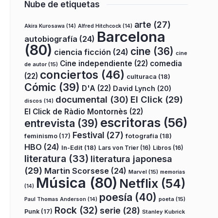
Nube de etiquetas
arte
(27)
Akira Kurosawa
(14)
Alfred Hitchcock
(14)
Barcelona
autobiografía
(24)
(80)
cine
(36)
ciencia ficción
(24)
cine
Cine independiente
(22)
comedia
de autor
(15)
conciertos
(46)
(22)
culturaca
(18)
Cómic
(39)
D'A
(22)
David Lynch
(20)
documental
(30)
El Click
(29)
discos
(14)
El Click de Ràdio Montornès
(22)
escritoras
(56)
entrevista
(39)
Festival
(27)
fotografía
(18)
feminismo
(17)
HBO
(24)
In-Edit
(18)
Lars von Trier
(16)
Libros
(16)
literatura
(33)
literatura japonesa
(29)
Martin Scorsese
(24)
Marvel
(15)
memorias
Música
(80)
Netflix
(54)
(14)
poesía
(40)
poeta
(15)
Paul Thomas Anderson
(14)
Rock
(32)
serie
(28)
Punk
(17)
Stanley Kubrick