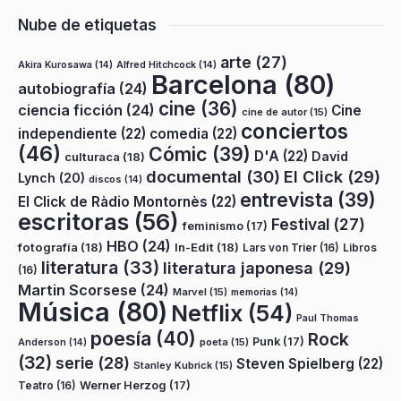
Nube de etiquetas
arte
(27)
Akira Kurosawa
(14)
Alfred Hitchcock
(14)
Barcelona
(80)
autobiografía
(24)
cine
(36)
ciencia ficción
(24)
Cine
cine de autor
(15)
conciertos
independiente
(22)
comedia
(22)
(46)
Cómic
(39)
D'A
(22)
David
culturaca
(18)
documental
(30)
El Click
(29)
Lynch
(20)
discos
(14)
entrevista
(39)
El Click de Ràdio Montornès
(22)
escritoras
(56)
Festival
(27)
feminismo
(17)
HBO
(24)
fotografía
(18)
In-Edit
(18)
Lars von Trier
(16)
Libros
literatura
(33)
literatura japonesa
(29)
(16)
Martin Scorsese
(24)
Marvel
(15)
memorias
(14)
Música
(80)
Netflix
(54)
Paul Thomas
poesía
(40)
Rock
Punk
(17)
poeta
(15)
Anderson
(14)
(32)
serie
(28)
Steven Spielberg
(22)
Stanley Kubrick
(15)
Teatro
(16)
Werner Herzog
(17)