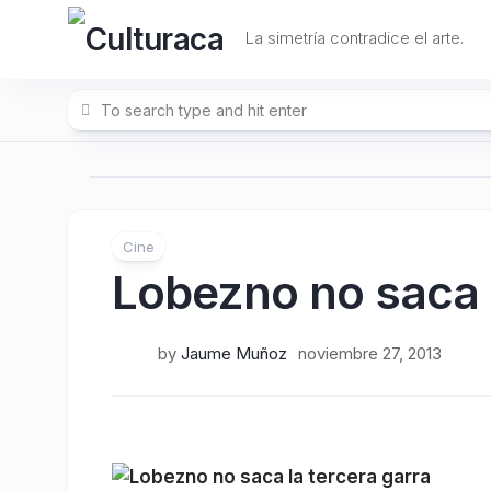
Skip
to
La simetría contradice el arte.
content
Cine
Lobezno no saca l
by
Jaume Muñoz
noviembre 27, 2013