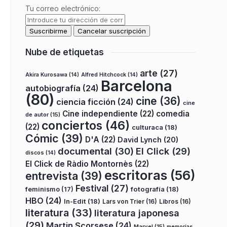
Tu correo electrónico:
Nube de etiquetas
arte
(27)
Akira Kurosawa
(14)
Alfred Hitchcock
(14)
Barcelona
autobiografía
(24)
(80)
cine
(36)
ciencia ficción
(24)
cine
Cine independiente
(22)
comedia
de autor
(15)
conciertos
(46)
(22)
culturaca
(18)
Cómic
(39)
D'A
(22)
David Lynch
(20)
documental
(30)
El Click
(29)
discos
(14)
El Click de Ràdio Montornès
(22)
escritoras
(56)
entrevista
(39)
Festival
(27)
fotografía
(18)
feminismo
(17)
HBO
(24)
In-Edit
(18)
Lars von Trier
(16)
Libros
(16)
literatura
(33)
literatura japonesa
(29)
Martin Scorsese
(24)
Marvel
(15)
memorias