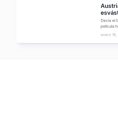
Austri
esvás
Decía el 
película 
enero 18,