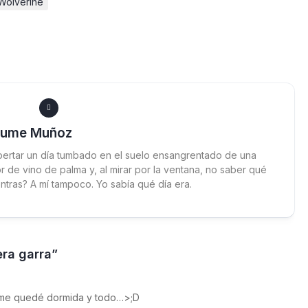
Wolverine
aume Muñoz
ertar un día tumbado en el suelo ensangrentado de una
 de vino de palma y, al mirar por la ventana, no saber qué
ntras? A mí tampoco. Yo sabía qué día era.
era garra”
l me quedé dormida y todo…>;D