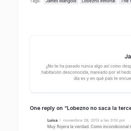
Tags:
James Mangold
Lobezno inmortal
The 
J
¿No te ha pasado nunca algo así como desp
habitación desconocida, mareado por el hedor
día es y en qué país te encue
One reply on “Lobezno no saca la terc
Luisa
noviembre 28, 2013 a las 3:50 pm
Muy flojera la verdad. Como incondiciona