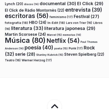
documental
(30)
El Click
(29)
Lynch
(20)
discos
(14)
entrevista
(39)
El Click de Ràdio Montornès
(22)
escritoras
(56)
Festival
(27)
feminismo
(17)
HBO
(24)
fotografía
(18)
In-Edit
(18)
Lars von Trier
(16)
Libros
literatura
(33)
literatura japonesa
(29)
(16)
Martin Scorsese
(24)
Marvel
(15)
memorias
(14)
Música
(80)
Netflix
(54)
Paul Thomas
poesía
(40)
Rock
Punk
(17)
poeta
(15)
Anderson
(14)
(32)
serie
(28)
Steven Spielberg
(22)
Stanley Kubrick
(15)
Teatro
(16)
Werner Herzog
(17)