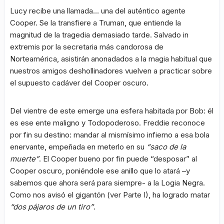
Lucy recibe una llamada… una del auténtico agente
Cooper. Se la transfiere a Truman, que entiende la
magnitud de la tragedia demasiado tarde. Salvado in
extremis por la secretaria más candorosa de
Norteamérica, asistirán anonadados a la magia habitual que
nuestros amigos deshollinadores vuelven a practicar sobre
el supuesto cadáver del Cooper oscuro.
Del vientre de este emerge una esfera habitada por Bob: él
es ese ente maligno y Todopoderoso. Freddie reconoce
por fin su destino: mandar al mismísimo infierno a esa bola
enervante, empeñada en meterlo en su
“saco de la
muerte”
. El Cooper bueno por fin puede “desposar” al
Cooper oscuro, poniéndole ese anillo que lo atará –y
sabemos que ahora será para siempre- a la Logia Negra.
Como nos avisó el gigantón (ver Parte I), ha logrado matar
“dos pájaros de un tiro”
.