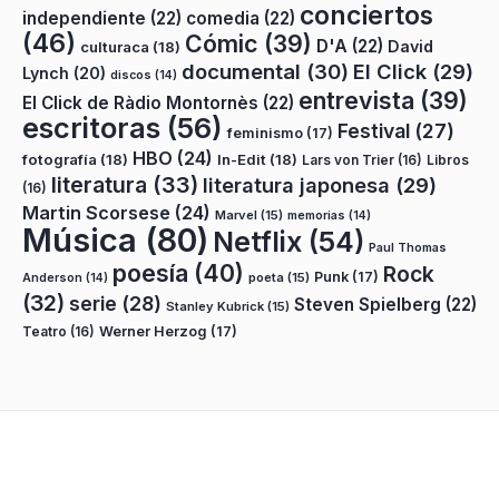
conciertos
independiente
(22)
comedia
(22)
(46)
Cómic
(39)
D'A
(22)
David
culturaca
(18)
documental
(30)
El Click
(29)
Lynch
(20)
discos
(14)
entrevista
(39)
El Click de Ràdio Montornès
(22)
escritoras
(56)
Festival
(27)
feminismo
(17)
HBO
(24)
fotografía
(18)
In-Edit
(18)
Lars von Trier
(16)
Libros
literatura
(33)
literatura japonesa
(29)
(16)
Martin Scorsese
(24)
Marvel
(15)
memorias
(14)
Música
(80)
Netflix
(54)
Paul Thomas
poesía
(40)
Rock
Punk
(17)
poeta
(15)
Anderson
(14)
(32)
serie
(28)
Steven Spielberg
(22)
Stanley Kubrick
(15)
Teatro
(16)
Werner Herzog
(17)