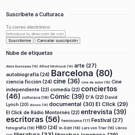
Suscríbete a Culturaca
Tu correo electrónico:
Nube de etiquetas
arte
(27)
Akira Kurosawa
(14)
Alfred Hitchcock
(14)
Barcelona
(80)
autobiografía
(24)
cine
(36)
ciencia ficción
(24)
Cine
cine de autor
(15)
conciertos
independiente
(22)
comedia
(22)
(46)
Cómic
(39)
D'A
(22)
David
culturaca
(18)
documental
(30)
El Click
(29)
Lynch
(20)
discos
(14)
entrevista
(39)
El Click de Ràdio Montornès
(22)
escritoras
(56)
Festival
(27)
feminismo
(17)
HBO
(24)
fotografía
(18)
In-Edit
(18)
Lars von Trier
(16)
Libros
literatura
(33)
literatura japonesa
(29)