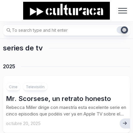
Skip
to
content
series de tv
2025
Cine
Televisión
Mr. Scorsese, un retrato honesto
Rebecca Miller dirige con maestría esta excelente serie en
cinco episodios que podéis ver ya en Apple TV sobre el...
octubre 20, 2025