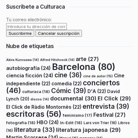
Suscríbete a Culturaca
Tu correo electrónico:
Nube de etiquetas
arte
(27)
Akira Kurosawa
(14)
Alfred Hitchcock
(14)
Barcelona
(80)
autobiografía
(24)
cine
(36)
ciencia ficción
(24)
Cine
cine de autor
(15)
conciertos
independiente
(22)
comedia
(22)
(46)
Cómic
(39)
D'A
(22)
David
culturaca
(18)
documental
(30)
El Click
(29)
Lynch
(20)
discos
(14)
entrevista
(39)
El Click de Ràdio Montornès
(22)
escritoras
(56)
Festival
(27)
feminismo
(17)
HBO
(24)
fotografía
(18)
In-Edit
(18)
Lars von Trier
(16)
Libros
literatura
(33)
literatura japonesa
(29)
(16)
Martin Scorsese
(24)