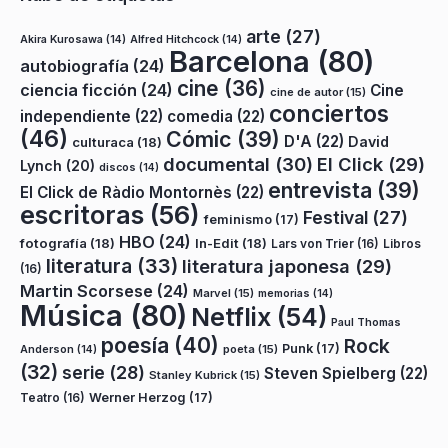
arte
(27)
Akira Kurosawa
(14)
Alfred Hitchcock
(14)
Barcelona
(80)
autobiografía
(24)
cine
(36)
ciencia ficción
(24)
Cine
cine de autor
(15)
conciertos
independiente
(22)
comedia
(22)
(46)
Cómic
(39)
D'A
(22)
David
culturaca
(18)
documental
(30)
El Click
(29)
Lynch
(20)
discos
(14)
entrevista
(39)
El Click de Ràdio Montornès
(22)
escritoras
(56)
Festival
(27)
feminismo
(17)
HBO
(24)
fotografía
(18)
In-Edit
(18)
Lars von Trier
(16)
Libros
literatura
(33)
literatura japonesa
(29)
(16)
Martin Scorsese
(24)
Marvel
(15)
memorias
(14)
Música
(80)
Netflix
(54)
Paul Thomas
poesía
(40)
Rock
Punk
(17)
poeta
(15)
Anderson
(14)
(32)
serie
(28)
Steven Spielberg
(22)
Stanley Kubrick
(15)
Teatro
(16)
Werner Herzog
(17)