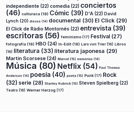
conciertos
independiente
(22)
comedia
(22)
(46)
Cómic
(39)
D'A
(22)
David
culturaca
(18)
documental
(30)
El Click
(29)
Lynch
(20)
discos
(14)
entrevista
(39)
El Click de Ràdio Montornès
(22)
escritoras
(56)
Festival
(27)
feminismo
(17)
HBO
(24)
fotografía
(18)
In-Edit
(18)
Lars von Trier
(16)
Libros
literatura
(33)
literatura japonesa
(29)
(16)
Martin Scorsese
(24)
Marvel
(15)
memorias
(14)
Música
(80)
Netflix
(54)
Paul Thomas
poesía
(40)
Rock
Punk
(17)
poeta
(15)
Anderson
(14)
(32)
serie
(28)
Steven Spielberg
(22)
Stanley Kubrick
(15)
Teatro
(16)
Werner Herzog
(17)