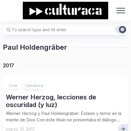
Skip
to
content
Paul Holdengräber
2017
Cine
Literatura
Werner Herzog, lecciones de
oscuridad (y luz)
Werner Herzog y Paul Holdengräber: Éxtasis y terror en la
mente de Dios Con este título se presentaba el diálogo...
marzo 31, 2017