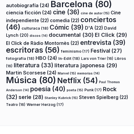
Barcelona
(80)
autobiografía
(24)
cine
(36)
ciencia ficción
(24)
Cine
cine de autor
(15)
conciertos
independiente
(22)
comedia
(22)
(46)
Cómic
(39)
D'A
(22)
David
culturaca
(18)
documental
(30)
El Click
(29)
Lynch
(20)
discos
(14)
entrevista
(39)
El Click de Ràdio Montornès
(22)
escritoras
(56)
Festival
(27)
feminismo
(17)
HBO
(24)
fotografía
(18)
In-Edit
(18)
Lars von Trier
(16)
Libros
literatura
(33)
literatura japonesa
(29)
(16)
Martin Scorsese
(24)
Marvel
(15)
memorias
(14)
Música
(80)
Netflix
(54)
Paul Thomas
poesía
(40)
Rock
Punk
(17)
poeta
(15)
Anderson
(14)
(32)
serie
(28)
Steven Spielberg
(22)
Stanley Kubrick
(15)
Teatro
(16)
Werner Herzog
(17)