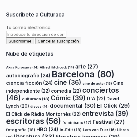
Suscríbete a Culturaca
Tu correo electrónico:
Nube de etiquetas
arte
(27)
Akira Kurosawa
(14)
Alfred Hitchcock
(14)
Barcelona
(80)
autobiografía
(24)
cine
(36)
ciencia ficción
(24)
Cine
cine de autor
(15)
conciertos
independiente
(22)
comedia
(22)
(46)
Cómic
(39)
D'A
(22)
David
culturaca
(18)
documental
(30)
El Click
(29)
Lynch
(20)
discos
(14)
entrevista
(39)
El Click de Ràdio Montornès
(22)
escritoras
(56)
Festival
(27)
feminismo
(17)
HBO
(24)
fotografía
(18)
In-Edit
(18)
Lars von Trier
(16)
Libros
literatura
(33)
literatura japonesa
(29)