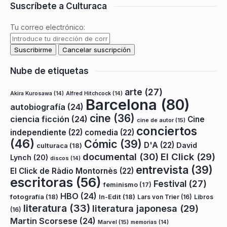
Suscríbete a Culturaca
Tu correo electrónico:
Nube de etiquetas
arte
(27)
Akira Kurosawa
(14)
Alfred Hitchcock
(14)
Barcelona
(80)
autobiografía
(24)
cine
(36)
ciencia ficción
(24)
Cine
cine de autor
(15)
conciertos
independiente
(22)
comedia
(22)
(46)
Cómic
(39)
D'A
(22)
David
culturaca
(18)
documental
(30)
El Click
(29)
Lynch
(20)
discos
(14)
entrevista
(39)
El Click de Ràdio Montornès
(22)
escritoras
(56)
Festival
(27)
feminismo
(17)
HBO
(24)
fotografía
(18)
In-Edit
(18)
Lars von Trier
(16)
Libros
literatura
(33)
literatura japonesa
(29)
(16)
Martin Scorsese
(24)
Marvel
(15)
memorias
(14)