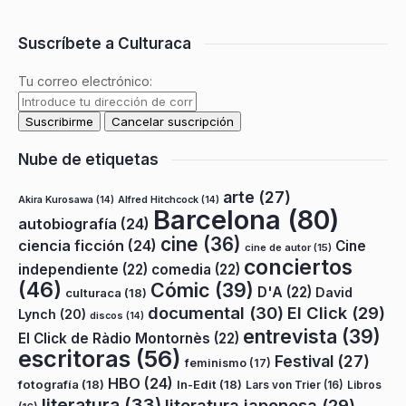
Suscríbete a Culturaca
Tu correo electrónico:
Nube de etiquetas
arte
(27)
Akira Kurosawa
(14)
Alfred Hitchcock
(14)
Barcelona
(80)
autobiografía
(24)
cine
(36)
ciencia ficción
(24)
Cine
cine de autor
(15)
conciertos
independiente
(22)
comedia
(22)
(46)
Cómic
(39)
D'A
(22)
David
culturaca
(18)
documental
(30)
El Click
(29)
Lynch
(20)
discos
(14)
entrevista
(39)
El Click de Ràdio Montornès
(22)
escritoras
(56)
Festival
(27)
feminismo
(17)
HBO
(24)
fotografía
(18)
In-Edit
(18)
Lars von Trier
(16)
Libros
literatura
(33)
literatura japonesa
(29)