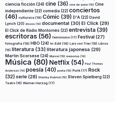
cine
(36)
ciencia ficción
(24)
Cine
cine de autor
(15)
conciertos
independiente
(22)
comedia
(22)
(46)
Cómic
(39)
D'A
(22)
David
culturaca
(18)
documental
(30)
El Click
(29)
Lynch
(20)
discos
(14)
entrevista
(39)
El Click de Ràdio Montornès
(22)
escritoras
(56)
Festival
(27)
feminismo
(17)
HBO
(24)
fotografía
(18)
In-Edit
(18)
Lars von Trier
(16)
Libros
literatura
(33)
literatura japonesa
(29)
(16)
Martin Scorsese
(24)
Marvel
(15)
memorias
(14)
Música
(80)
Netflix
(54)
Paul Thomas
poesía
(40)
Rock
Punk
(17)
poeta
(15)
Anderson
(14)
(32)
serie
(28)
Steven Spielberg
(22)
Stanley Kubrick
(15)
Teatro
(16)
Werner Herzog
(17)