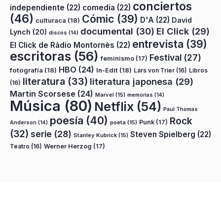
conciertos
independiente
(22)
comedia
(22)
(46)
Cómic
(39)
D'A
(22)
David
culturaca
(18)
documental
(30)
El Click
(29)
Lynch
(20)
discos
(14)
entrevista
(39)
El Click de Ràdio Montornès
(22)
escritoras
(56)
Festival
(27)
feminismo
(17)
HBO
(24)
fotografía
(18)
In-Edit
(18)
Lars von Trier
(16)
Libros
literatura
(33)
literatura japonesa
(29)
(16)
Martin Scorsese
(24)
Marvel
(15)
memorias
(14)
Música
(80)
Netflix
(54)
Paul Thomas
poesía
(40)
Rock
Punk
(17)
poeta
(15)
Anderson
(14)
(32)
serie
(28)
Steven Spielberg
(22)
Stanley Kubrick
(15)
Teatro
(16)
Werner Herzog
(17)