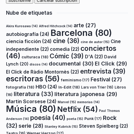
Nube de etiquetas
arte
(27)
Akira Kurosawa
(14)
Alfred Hitchcock
(14)
Barcelona
(80)
autobiografía
(24)
cine
(36)
ciencia ficción
(24)
Cine
cine de autor
(15)
conciertos
independiente
(22)
comedia
(22)
(46)
Cómic
(39)
D'A
(22)
David
culturaca
(18)
documental
(30)
El Click
(29)
Lynch
(20)
discos
(14)
entrevista
(39)
El Click de Ràdio Montornès
(22)
escritoras
(56)
Festival
(27)
feminismo
(17)
HBO
(24)
fotografía
(18)
In-Edit
(18)
Lars von Trier
(16)
Libros
literatura
(33)
literatura japonesa
(29)
(16)
Martin Scorsese
(24)
Marvel
(15)
memorias
(14)
Música
(80)
Netflix
(54)
Paul Thomas
poesía
(40)
Rock
Punk
(17)
poeta
(15)
Anderson
(14)
(32)
serie
(28)
Steven Spielberg
(22)
Stanley Kubrick
(15)
Teatro
(16)
Werner Herzog
(17)