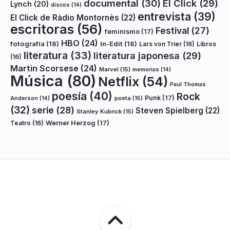
documental
(30)
El Click
(29)
Lynch
(20)
discos
(14)
entrevista
(39)
El Click de Ràdio Montornès
(22)
escritoras
(56)
Festival
(27)
feminismo
(17)
HBO
(24)
fotografía
(18)
In-Edit
(18)
Lars von Trier
(16)
Libros
literatura
(33)
literatura japonesa
(29)
(16)
Martin Scorsese
(24)
Marvel
(15)
memorias
(14)
Música
(80)
Netflix
(54)
Paul Thomas
poesía
(40)
Rock
Punk
(17)
poeta
(15)
Anderson
(14)
(32)
serie
(28)
Steven Spielberg
(22)
Stanley Kubrick
(15)
Teatro
(16)
Werner Herzog
(17)