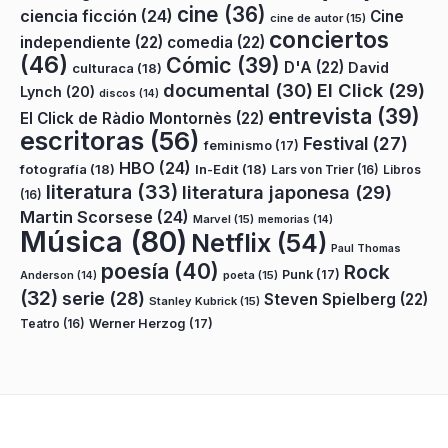
cine
(36)
ciencia ficción
(24)
Cine
cine de autor
(15)
conciertos
independiente
(22)
comedia
(22)
(46)
Cómic
(39)
D'A
(22)
David
culturaca
(18)
documental
(30)
El Click
(29)
Lynch
(20)
discos
(14)
entrevista
(39)
El Click de Ràdio Montornès
(22)
escritoras
(56)
Festival
(27)
feminismo
(17)
HBO
(24)
fotografía
(18)
In-Edit
(18)
Lars von Trier
(16)
Libros
literatura
(33)
literatura japonesa
(29)
(16)
Martin Scorsese
(24)
Marvel
(15)
memorias
(14)
Música
(80)
Netflix
(54)
Paul Thomas
poesía
(40)
Rock
Punk
(17)
poeta
(15)
Anderson
(14)
(32)
serie
(28)
Steven Spielberg
(22)
Stanley Kubrick
(15)
Teatro
(16)
Werner Herzog
(17)