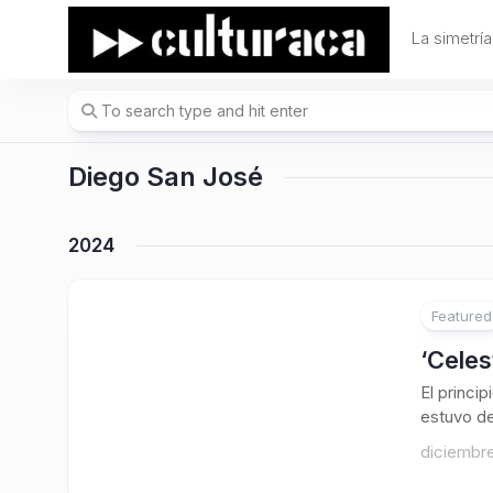
Skip
to
La simetría
content
Diego San José
2024
Featured
‘Celes
El princi
estuvo det
diciembre