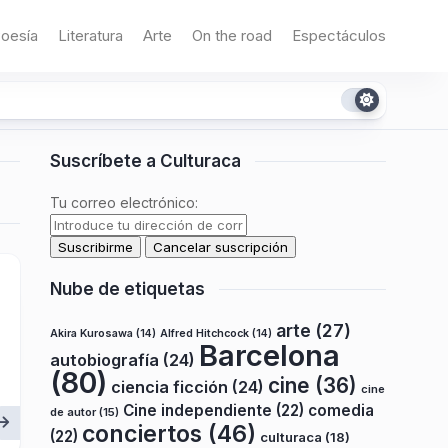
oesía
Literatura
Arte
On the road
Espectáculos
Suscríbete a Culturaca
Tu correo electrónico:
Nube de etiquetas
arte
(27)
Akira Kurosawa
(14)
Alfred Hitchcock
(14)
Barcelona
autobiografía
(24)
(80)
cine
(36)
ciencia ficción
(24)
cine
Cine independiente
(22)
comedia
de autor
(15)
conciertos
(46)
(22)
culturaca
(18)