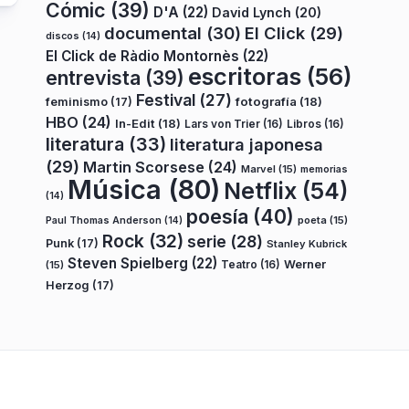
Cómic
(39)
D'A
(22)
David Lynch
(20)
documental
(30)
El Click
(29)
discos
(14)
El Click de Ràdio Montornès
(22)
escritoras
(56)
entrevista
(39)
Festival
(27)
fotografía
(18)
feminismo
(17)
HBO
(24)
In-Edit
(18)
Lars von Trier
(16)
Libros
(16)
literatura
(33)
literatura japonesa
(29)
Martin Scorsese
(24)
Marvel
(15)
memorias
Música
(80)
Netflix
(54)
(14)
poesía
(40)
poeta
(15)
Paul Thomas Anderson
(14)
Rock
(32)
serie
(28)
Punk
(17)
Stanley Kubrick
Steven Spielberg
(22)
Teatro
(16)
Werner
(15)
Herzog
(17)