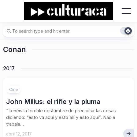
Skip
to
content
Conan
2017
Cine
John Milius: el rifle y la pluma
“Tenéis la terrible costumbre de precipitar las cosas
diciendo: “esto va aquí y esto allí y esto aquí”. Nadie
trabaja...
abril 12, 2017