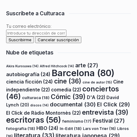
Suscríbete a Culturaca
Tu correo electrónico:
Nube de etiquetas
arte
(27)
Akira Kurosawa
(14)
Alfred Hitchcock
(14)
Barcelona
(80)
autobiografía
(24)
cine
(36)
ciencia ficción
(24)
Cine
cine de autor
(15)
conciertos
independiente
(22)
comedia
(22)
(46)
Cómic
(39)
D'A
(22)
David
culturaca
(18)
documental
(30)
El Click
(29)
Lynch
(20)
discos
(14)
entrevista
(39)
El Click de Ràdio Montornès
(22)
escritoras
(56)
Festival
(27)
feminismo
(17)
HBO
(24)
fotografía
(18)
In-Edit
(18)
Lars von Trier
(16)
Libros
literatura
(33)
literatura japonesa
(29)
(16)