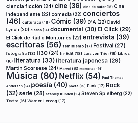
cine
(36)
ciencia ficción
(24)
Cine
cine de autor
(15)
conciertos
independiente
(22)
comedia
(22)
(46)
Cómic
(39)
D'A
(22)
David
culturaca
(18)
documental
(30)
El Click
(29)
Lynch
(20)
discos
(14)
entrevista
(39)
El Click de Ràdio Montornès
(22)
escritoras
(56)
Festival
(27)
feminismo
(17)
HBO
(24)
fotografía
(18)
In-Edit
(18)
Lars von Trier
(16)
Libros
literatura
(33)
literatura japonesa
(29)
(16)
Martin Scorsese
(24)
Marvel
(15)
memorias
(14)
Música
(80)
Netflix
(54)
Paul Thomas
poesía
(40)
Rock
Punk
(17)
poeta
(15)
Anderson
(14)
(32)
serie
(28)
Steven Spielberg
(22)
Stanley Kubrick
(15)
Teatro
(16)
Werner Herzog
(17)