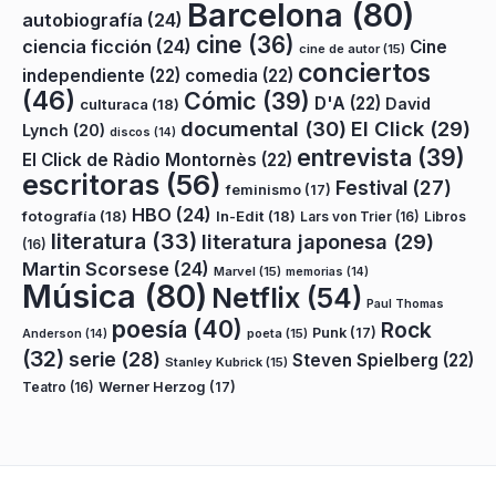
Barcelona
(80)
autobiografía
(24)
cine
(36)
ciencia ficción
(24)
Cine
cine de autor
(15)
conciertos
independiente
(22)
comedia
(22)
(46)
Cómic
(39)
D'A
(22)
David
culturaca
(18)
documental
(30)
El Click
(29)
Lynch
(20)
discos
(14)
entrevista
(39)
El Click de Ràdio Montornès
(22)
escritoras
(56)
Festival
(27)
feminismo
(17)
HBO
(24)
fotografía
(18)
In-Edit
(18)
Lars von Trier
(16)
Libros
literatura
(33)
literatura japonesa
(29)
(16)
Martin Scorsese
(24)
Marvel
(15)
memorias
(14)
Música
(80)
Netflix
(54)
Paul Thomas
poesía
(40)
Rock
Punk
(17)
poeta
(15)
Anderson
(14)
(32)
serie
(28)
Steven Spielberg
(22)
Stanley Kubrick
(15)
Teatro
(16)
Werner Herzog
(17)