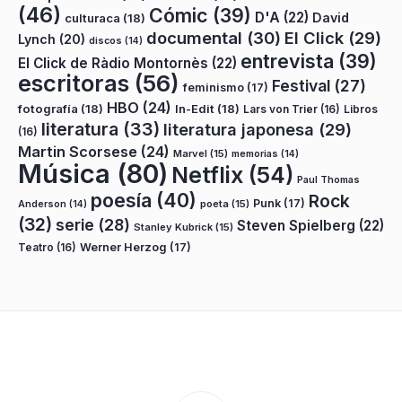
(46)
Cómic
(39)
D'A
(22)
David
culturaca
(18)
documental
(30)
El Click
(29)
Lynch
(20)
discos
(14)
entrevista
(39)
El Click de Ràdio Montornès
(22)
escritoras
(56)
Festival
(27)
feminismo
(17)
HBO
(24)
fotografía
(18)
In-Edit
(18)
Lars von Trier
(16)
Libros
literatura
(33)
literatura japonesa
(29)
(16)
Martin Scorsese
(24)
Marvel
(15)
memorias
(14)
Música
(80)
Netflix
(54)
Paul Thomas
poesía
(40)
Rock
Punk
(17)
poeta
(15)
Anderson
(14)
(32)
serie
(28)
Steven Spielberg
(22)
Stanley Kubrick
(15)
Teatro
(16)
Werner Herzog
(17)