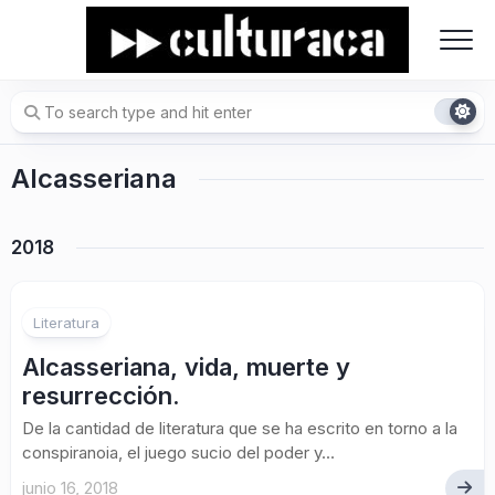
Skip
to
content
Alcasseriana
2018
4
Literatura
Alcasseriana, vida, muerte y
resurrección.
De la cantidad de literatura que se ha escrito en torno a la
conspiranoia, el juego sucio del poder y...
junio 16, 2018