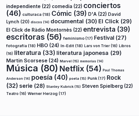
conciertos
independiente
(22)
comedia
(22)
(46)
Cómic
(39)
D'A
(22)
David
culturaca
(18)
documental
(30)
El Click
(29)
Lynch
(20)
discos
(14)
entrevista
(39)
El Click de Ràdio Montornès
(22)
escritoras
(56)
Festival
(27)
feminismo
(17)
HBO
(24)
fotografía
(18)
In-Edit
(18)
Lars von Trier
(16)
Libros
literatura
(33)
literatura japonesa
(29)
(16)
Martin Scorsese
(24)
Marvel
(15)
memorias
(14)
Música
(80)
Netflix
(54)
Paul Thomas
poesía
(40)
Rock
Punk
(17)
poeta
(15)
Anderson
(14)
(32)
serie
(28)
Steven Spielberg
(22)
Stanley Kubrick
(15)
Teatro
(16)
Werner Herzog
(17)