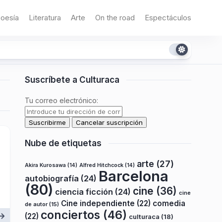
oesía
Literatura
Arte
On the road
Espectáculos
Suscríbete a Culturaca
Tu correo electrónico:
Nube de etiquetas
arte
(27)
Akira Kurosawa
(14)
Alfred Hitchcock
(14)
Barcelona
autobiografía
(24)
(80)
cine
(36)
ciencia ficción
(24)
cine
Cine independiente
(22)
comedia
de autor
(15)
conciertos
(46)
(22)
culturaca
(18)