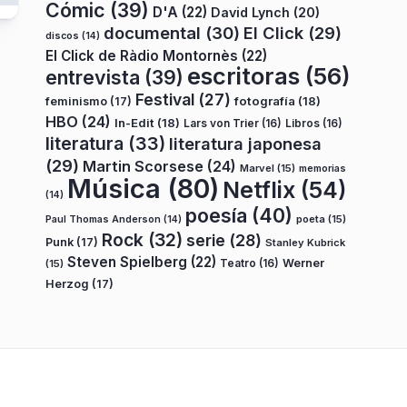
Cómic
(39)
D'A
(22)
David Lynch
(20)
documental
(30)
El Click
(29)
discos
(14)
El Click de Ràdio Montornès
(22)
escritoras
(56)
entrevista
(39)
Festival
(27)
fotografía
(18)
feminismo
(17)
HBO
(24)
In-Edit
(18)
Lars von Trier
(16)
Libros
(16)
literatura
(33)
literatura japonesa
(29)
Martin Scorsese
(24)
Marvel
(15)
memorias
Música
(80)
Netflix
(54)
(14)
poesía
(40)
poeta
(15)
Paul Thomas Anderson
(14)
Rock
(32)
serie
(28)
Punk
(17)
Stanley Kubrick
Steven Spielberg
(22)
Teatro
(16)
Werner
(15)
Herzog
(17)