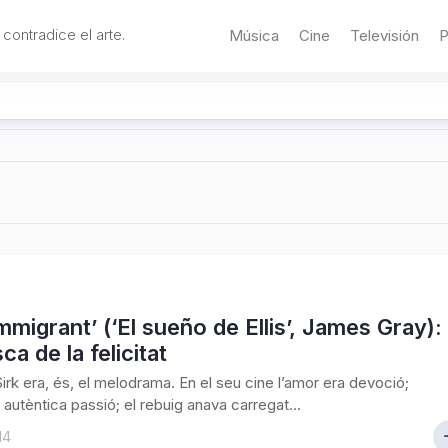
 contradice el arte.
Música
Cine
Televisión
P
mmigrant’ (‘El sueño de Ellis’, James Gray):
ca de la felicitat
irk era, és, el melodrama. En el seu cine l’amor era devoció;
, autèntica passió; el rebuig anava carregat...
14